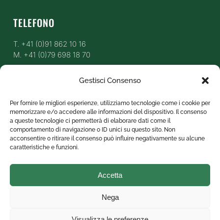
TELEFONO
T. +41 (0)91 862 10 16
M. +41 (0)79 698 18 70
Gestisci Consenso
EMAIL
Per fornire le migliori esperienze, utilizziamo tecnologie come i cookie per
info@profor-sa.ch
memorizzare e/o accedere alle informazioni del dispositivo. Il consenso
a queste tecnologie ci permetterà di elaborare dati come il
comportamento di navigazione o ID unici su questo sito. Non
acconsentire o ritirare il consenso può influire negativamente su alcune
ORARI APERTURA
caratteristiche e funzioni.
Lunedi – Venerdi:
Accetta
08:00 – 18:00
Domenica e festivi: chiuso
Nega
Visualizza le preferenze