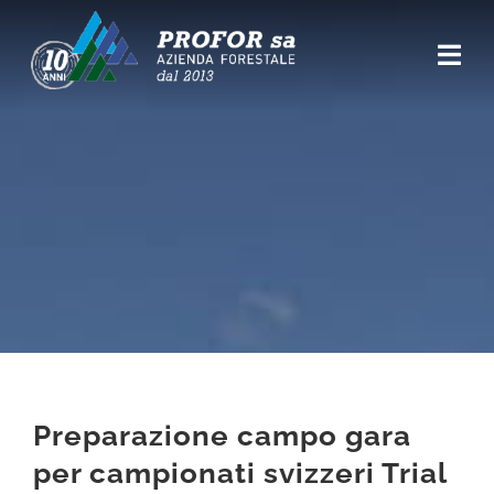
Salta
al
Togg
contenuto
Navi
CHI SIAMO
NEWS
SERVIZI
PARCO VEICOLI
REFERENZE
Preparazione campo gara
PRODOTTI
per campionati svizzeri Trial