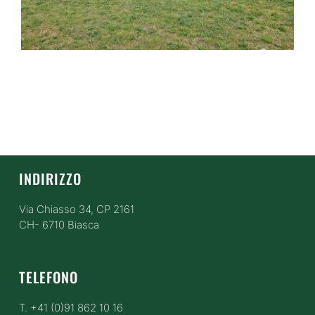
INDIRIZZO
Via Chiasso 34, CP 2161
CH- 6710 Biasca
TELEFONO
T. +41 (0)91 862 10 16