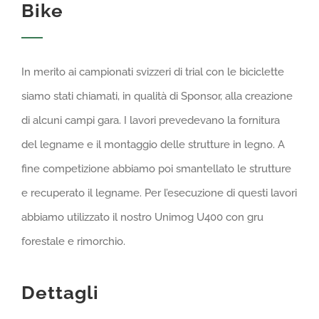
Bike
GALLERIA
LAVORA CON NOI
In merito ai campionati svizzeri di trial con le biciclette
siamo stati chiamati, in qualità di Sponsor, alla creazione
CONTATTI
di alcuni campi gara. I lavori prevedevano la fornitura
del legname e il montaggio delle strutture in legno. A
fine competizione abbiamo poi smantellato le strutture
e recuperato il legname. Per l’esecuzione di questi lavori
abbiamo utilizzato il nostro Unimog U400 con gru
forestale e rimorchio.
Dettagli