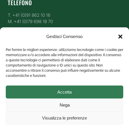
TELEFONO
T. +41 (0)91 862 10 16
M. +41 (0)79 698 18 70
Gestisci Consenso
EMAIL
Per fornire le migliori esperienze, utilizziamo tecnologie come i cookie per
info@profor-sa.ch
memorizzare e/o accedere alle informazioni del dispositivo. Il consenso
a queste tecnologie ci permetterà di elaborare dati come il
comportamento di navigazione o ID unici su questo sito. Non
acconsentire o ritirare il consenso può influire negativamente su alcune
ORARI APERTURA
caratteristiche e funzioni.
Lunedi – Venerdi:
Accetta
08:00 – 18:00
Domenica e festivi: chiuso
Nega
Visualizza le preferenze
© COPYRIGHT 2021 - 2026 | POWERED BY
Ticyweb
|
Informativa